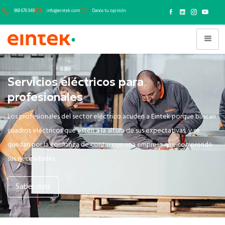
968 676 949
info@eintek.com
Danos tu opinión
Servicios eléctricos para
profesionales
Los profesionales del sector eléctrico acuden a Eintek porque buscan
cuadros eléctricos que estén a la altura de sus expectativas, y se
quedan por la confianza de contar con una empresa que comprende
sus necesidades.
Saber más