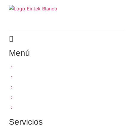
Servicios eléctricos para profesionales.
Lunes a viernes: 07.00 a 15.00
Menú
Inicio
Conócenos
Servicios
Productos
Blog
Servicios