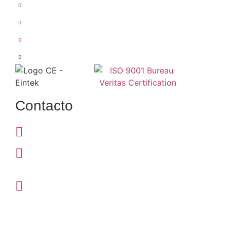
Diseño de cuadros eléctricos
Montaje de cuadros eléctricos
Retrofitting (Reequipamiento)
Calidad
Contacto
Teléfono: 968 676 949
Correo: info@eintek.com
Dirección: Pol. Ind. Base 2000,
C. Castillo de Caravaca, nave 19,
30564 Lorquí, Murcia