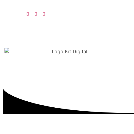
Síguenos
Programa Kit Digital cofinanciado por los fondos Next
Generation(EU) del mecanismo de recuperación y resilencia.
Eintek Copyright @ 2022. Desarrollado por
Mark-Sonoma
.
Aviso Legal
|
Política de Privacidad
|
Política de Cookies