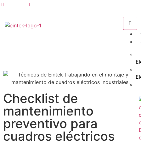
968 676 949
info@eintek.com
Danos tu opinión
El
El
Checklist de
mantenimiento
preventivo para
cuadros eléctricos